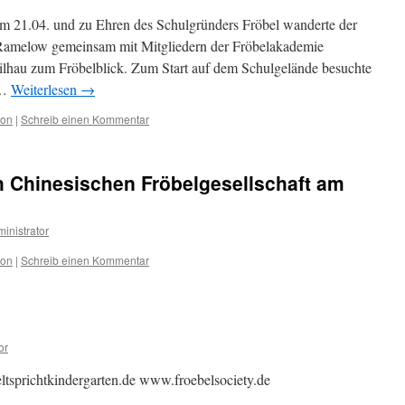
am 21.04. und zu Ehren des Schulgründers Fröbel wanderte der
 Ramelow gemeinsam mit Mitgliedern der Fröbelakademie
ilhau zum Fröbelblick. Zum Start auf dem Schulgelände besuchte
 …
Weiterlesen
→
ion
|
Schreib einen Kommentar
 Chinesischen Fröbelgesellschaft am
inistrator
ion
|
Schreib einen Kommentar
or
sprichtkindergarten.de www.froebelsociety.de