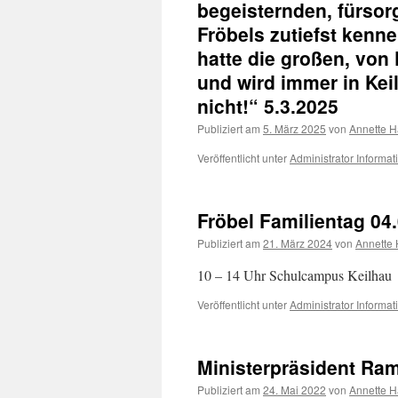
begeisternden, fürsor
Fröbels zutiefst ken
hatte die großen, von
und wird immer in Kei
nicht!“ 5.3.2025
Publiziert am
5. März 2025
von
Annette 
Veröffentlicht unter
Administrator Informat
Fröbel Familientag 04
Publiziert am
21. März 2024
von
Annette
10 – 14 Uhr Schulcampus Keilhau
Veröffentlicht unter
Administrator Informat
Ministerpräsident Ram
Publiziert am
24. Mai 2022
von
Annette 