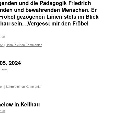
genden und die Pädagogik Friedrich
nenden und bewahrenden Menschen. Er
 Fröbel gezogenen Linien stets im Blick
lhau sein. „Vergesst mir den Fröbel
Haun
ion
|
Schreib einen Kommentar
.05. 2024
 Haun
ion
|
Schreib einen Kommentar
elow in Keilhau
Haun