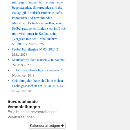
gilt seiner Familie. Wir verlieren einen
begeisternden, fürsorgenden und die
Pädagogik Friedrich Fröbels zutiefst
kennenden und bewahrenden
Menschen. Er hatte die großen, von
Fröbel gezogenen Linien stets im Blick
und wird immer in Keilhau sein.
„Vergesst mir den Fröbel nicht!“
5.3.2025
5. März 2025
Fröbel Familientag 04.05. 2024
21.
März 2024
Ministerpräsident Ramelow in Keilhau
24. Mai 2022
1. Keilhauer Fröbelgesprächskreis
22.
November 2018
Gründung der Deutsch Chinesischen
Fröbelgesellschaft am 24.10.2018
13.
November 2018
Bevorstehende
Veranstaltungen
Es gibt keine bevorstehenden
Veranstaltungen.
Kalender anzeigen